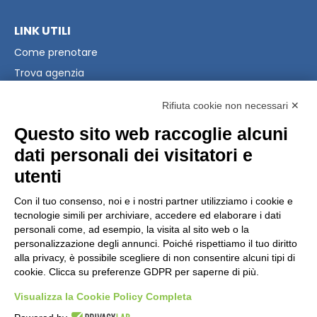
LINK UTILI
Come prenotare
Trova agenzia
Raccolta Punti Coop
Rifiuta cookie non necessari ✕
PRIVACY & LEGAL
Questo sito web raccoglie alcuni
Privacy Policy
dati personali dei visitatori e
Modifica preferenze Cookie
utenti
Condizioni Generali
Con il tuo consenso, noi e i nostri partner utilizziamo i cookie e
tecnologie simili per archiviare, accedere ed elaborare i dati
CONTATTI
personali come, ad esempio, la visita al sito web o la
personalizzazione degli annunci. Poiché rispettiamo il tuo diritto
Scrivici
alla privacy, è possibile scegliere di non consentire alcuni tipi di
+39 02 39864867
cookie. Clicca su preferenze GDPR per saperne di più.
Visualizza la Cookie Policy Completa
© 2026
Gattinoni Travel Network s.rl. | P.I.