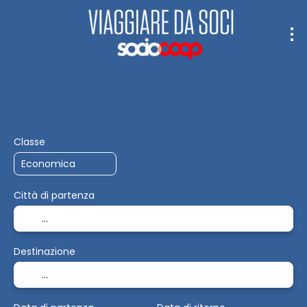
Trasporto + Soggiorno
Soggiorno
+
Classe
Città di partenza
Destinazione