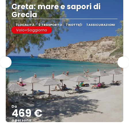
Creta: mare e sapori di
Grecia
1 LOCALITÀ
2 TRASPORTO
7 NOTTE/I
1 ASSICURAZIONI
Volo+Soggiorno
Da
469 €
a persona
Vedere