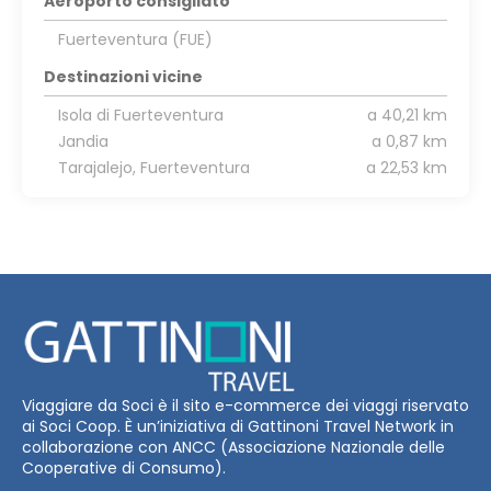
Aeroporto consigliato
Fuerteventura (FUE)
Destinazioni vicine
Isola di Fuerteventura
a 40,21 km
Jandia
a 0,87 km
Tarajalejo, Fuerteventura
a 22,53 km
Viaggiare da Soci è il sito e-commerce dei viaggi riservato
ai Soci Coop. È un’iniziativa di Gattinoni Travel Network in
collaborazione con ANCC (Associazione Nazionale delle
Cooperative di Consumo).