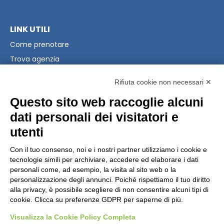
LINK UTILI
Come prenotare
Trova agenzia
Raccolta Punti Coop
Rifiuta cookie non necessari ✕
PRIVACY & LEGAL
Questo sito web raccoglie alcuni
Privacy Policy
dati personali dei visitatori e
Modifica preferenze Cookie
utenti
Condizioni Generali
Con il tuo consenso, noi e i nostri partner utilizziamo i cookie e
tecnologie simili per archiviare, accedere ed elaborare i dati
CONTATTI
personali come, ad esempio, la visita al sito web o la
personalizzazione degli annunci. Poiché rispettiamo il tuo diritto
Scrivici
alla privacy, è possibile scegliere di non consentire alcuni tipi di
+39 02 39864867
cookie. Clicca su preferenze GDPR per saperne di più.
Visualizza la Cookie Policy Completa