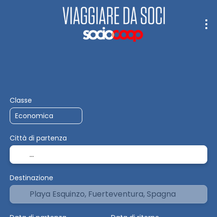
Trasporto + Soggiorno
Soggiorno
+
Classe
Città di partenza
Destinazione