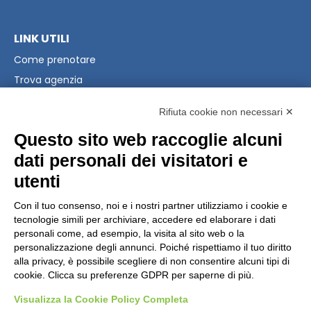
LINK UTILI
Come prenotare
Trova agenzia
Raccolta Punti Coop
Rifiuta cookie non necessari ✕
PRIVACY & LEGAL
Questo sito web raccoglie alcuni
Privacy Policy
dati personali dei visitatori e
Modifica preferenze Cookie
utenti
Condizioni Generali
Con il tuo consenso, noi e i nostri partner utilizziamo i cookie e
tecnologie simili per archiviare, accedere ed elaborare i dati
CONTATTI
personali come, ad esempio, la visita al sito web o la
personalizzazione degli annunci. Poiché rispettiamo il tuo diritto
Scrivici
alla privacy, è possibile scegliere di non consentire alcuni tipi di
+39 02 39864867
cookie. Clicca su preferenze GDPR per saperne di più.
Visualizza la Cookie Policy Completa
© 2026
Gattinoni Travel Network s.rl. | P.I.