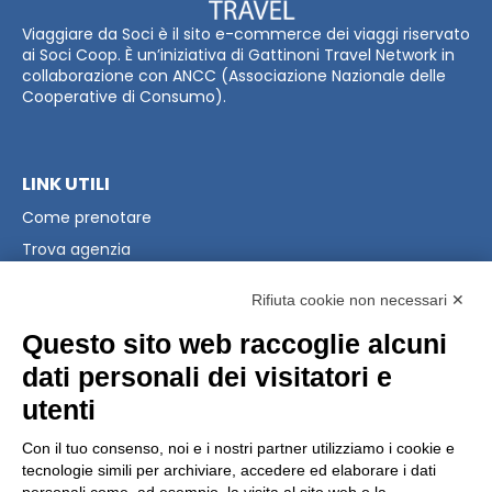
Viaggiare da Soci è il sito e-commerce dei viaggi riservato
ai Soci Coop. È un’iniziativa di Gattinoni Travel Network in
collaborazione con ANCC (Associazione Nazionale delle
Cooperative di Consumo).
LINK UTILI
Come prenotare
Trova agenzia
Raccolta Punti Coop
Rifiuta cookie non necessari ✕
PRIVACY & LEGAL
Questo sito web raccoglie alcuni
Privacy Policy
dati personali dei visitatori e
Modifica preferenze Cookie
utenti
Condizioni Generali
Con il tuo consenso, noi e i nostri partner utilizziamo i cookie e
tecnologie simili per archiviare, accedere ed elaborare i dati
CONTATTI