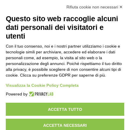
Raccolta Punti Coop
Rifiuta cookie non necessari ✕
PRIVACY & LEGAL
Questo sito web raccoglie alcuni
Privacy Policy
dati personali dei visitatori e
Modifica preferenze Cookie
utenti
Condizioni Generali
Con il tuo consenso, noi e i nostri partner utilizziamo i cookie e
tecnologie simili per archiviare, accedere ed elaborare i dati
CONTATTI
personali come, ad esempio, la visita al sito web o la
personalizzazione degli annunci. Poiché rispettiamo il tuo diritto
Scrivici
alla privacy, è possibile scegliere di non consentire alcuni tipi di
+39 02 39864867
cookie. Clicca su preferenze GDPR per saperne di più.
Visualizza la Cookie Policy Completa
© 2026
Gattinoni Travel Network s.rl. | P.I.
Powered by
02713750137 | Licenza n.21414 del 08.06.2006 | Polizza
RC n. 210328029 - UNIPOL SAI - Fondo Vacanze Felici
ACCETTA TUTTO
ACCETTA NECESSARI