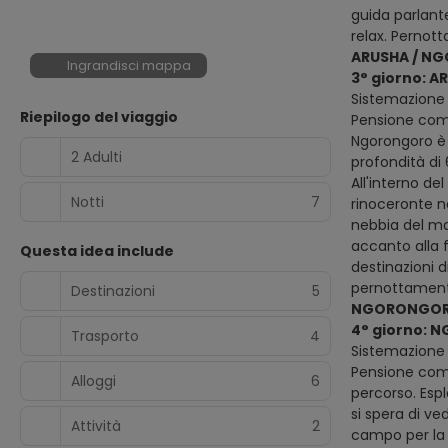
guida parlante
relax. Pernot
ARUSHA / N
Ingrandisci mappa
3° giorno: 
Sistemazione
Riepilogo del viaggio
Pensione compl
Ngorongoro è 
2 Adulti
profondità di 
All'interno de
Notti
7
rinoceronte ne
nebbia del mat
accanto alla f
Questa idea include
destinazioni d
pernottamen
Destinazioni
5
NGORONGORO
4° giorno: 
Trasporto
4
Sistemazione
Pensione comp
Alloggi
6
percorso. Espl
si spera di ved
Attività
2
campo per la