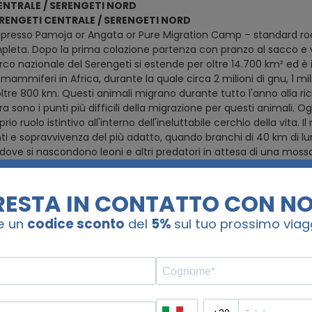
ENTRALE / SERENGETI NORD
SERENGETI CENTRALE / SERENGETI NORD
 presso Pamoja or Angata or Pure Migration Camp – standard r
leta. Dopo la prima colazione partenza con pranzo al sacco e vi
arco nazionale del Serengeti si estende per oltre 14.700 km² ed è
mammiferi in Africa, durante la quale circa 2 milioni di gnu, 1 mil
tre 800 km. Questi animali migrano durante tutto l'anno alla ricer
 sono i punti più difficili della migrazione per questi animali. Og
prio ruolo istintivo all'interno dell'ineluttabile cerchio della vita. I
e sopravvivenza del più adatto, quando branchi di 40 km di lunghe
, dove si nascondono leoni e altri predatori in attesa di una mos
ernottamento
NORD
ERENGETI NORD
leta. Oggi, dopo la colazione, partirete con il pranzo al sacco 
l'intera giornata con pranzi al sacco per ammirare la migrazione. 
to
ORD / LAKE NATRON
ERENGETI NORD / LAKE NATRON
presso Natron Lengai Safari Lodge o Africa Safari Lake Natron –
leta. Dopo la prima colazione sarete accolti dalla guida che vi 