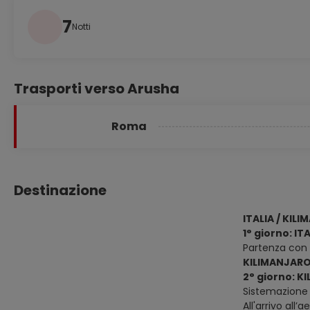
7
Notti
Trasporti verso Arusha
Roma
Destinazione
ITALIA / KIL
1° giorno: I
Partenza con Vo
KILIMANJARO
2° giorno: K
Sistemazione 
All'arrivo all