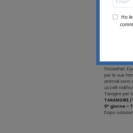
un lago salato
ramo orientale 
che in lingua 
sistema vulca
con i suoi 50
Nel pomeriggi
del lago per v
LAKE NATRON
8° giorno L
Sistemazione
Pensione comp
fotosafari. I
per le sue fam
animali sono s
uccelli nidifi
Taragire per 
TARANGIRE / 
9° giorno –
Dopo colazion