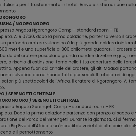
 italiano per il trasferimento in hotel. Arrivo e sistemazione nel
tamento
GORONGORO
ARUSHA / NGORONGORO
 presso Angata Ngorongoro Camp – standard room – FB
eta. Alle 07:30, dopo la prima colazione, partenza verso il crate
un profondo cratere vulcanico è la più grande caldera ininterro
600 metri e una superficie di 300 chilometri quadrati, il crater
l bordo del cratere pascolano grandi mandrie di zebre e gnu, mentre
ro, a rischio di estinzione, torna nella fitta copertura delle fore
tino. Appena fuori dal crinale del cratere, gli alti Maasai portano
auna selvatica come hanno fatto per secoli. Il fotosafari di oggi
i safari più spettacolari dell'Africa, il cratere di Ngorongoro. Al te
to.
 / SERENGETI CENTRALE
NGORONGORO / SERENGETI CENTRALE
 presso Angata Serengeti Camp – standard room – FB
leta. Dopo la prima colazione partenza con pranzo al sacco e vi
orazione del Parco del Serengeti. Durante la giornata, ci si ferm
ere i Big Five dell'Africa e un'incredibile varietà di altri animali 
 cena e il pernottamento