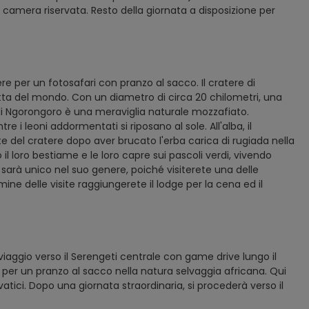
la camera riservata. Resto della giornata a disposizione per
re per un fotosafari con pranzo al sacco. Il cratere di
tta del mondo. Con un diametro di circa 20 chilometri, una
e di Ngorongoro è una meraviglia naturale mozzafiato.
 i leoni addormentati si riposano al sole. All'alba, il
ste del cratere dopo aver brucato l'erba carica di rugiada nella
 il loro bestiame e le loro capre sui pascoli verdi, vivendo
 sarà unico nel suo genere, poiché visiterete una delle
rmine delle visite raggiungerete il lodge per la cena ed il
aggio verso il Serengeti centrale con game drive lungo il
a per un pranzo al sacco nella natura selvaggia africana. Qui
selvatici. Dopo una giornata straordinaria, si procederà verso il