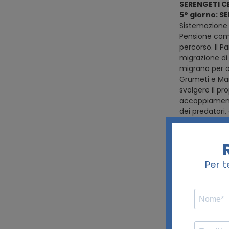
SERENGETI C
5° giorno: 
Sistemazione
Pensione comp
percorso. Il P
migrazione di 
migrano per ol
Grumeti e Mara
svolgere il pro
accoppiamenti 
dei predatori
cena ed il p
SERENGETI 
6° giorno S
Pensione comp
Trascorrerete 
pernottamen
SERENGETI N
7° giorno S
Sistemazione 
Pensione comp