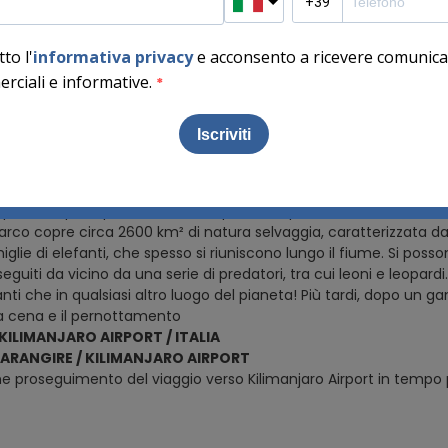
 o alcalino situato nel distretto di Ngorongoro a nord della regione
dell'East African Rift. Il lago si trova all'interno del bacino del L
Masaai significa “Montagna di Dio”. Si tratta di un vulcano attivo 
nico dell'Eastern Rift e produce esclusivamente lava natrocarboni
0.590 gradi. Di notte la montagna mostra un bellissimo colore ro
o passeggiata alle cascate (consigliato abbigliamento comodo, c
edere la più alta concentrazione di fenicotteri rosa. Rientro al 
 / TARANGIRE
AKE NATRON / TARANGIRE
 presso Tarangire Pure Camp – standard room – FB
leta. Dopo la prima colazione, partenza per il Parco Nazionale d
l parco copre circa 2600 km² di natura selvaggia, caratterizzata
iglie di elefanti, che spesso si riuniscono lungo il fiume. Si po
eguiti da vicino da una serie di predatori, tra cui leoni e leopard
canti che in qualsiasi altro luogo del pianeta! Più tardi, dopo un 
la cena e il pernottamento
KILIMANJARO AIRPORT / ITALIA
 TARANGIRE / KILIMANJARO AIRPORT
e proseguimento del viaggio verso Kilimanjaro Airport in tempo pe