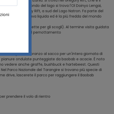
 di Arusha, in Tanzania. Si trova nel Gregory Rift, che è il
ago Natron. Sullo sfondo del lago si trova l'Ol Doinyo Lengai,
situato nel Gregory Rift, a sud del Lago Natron. Fa parte del
ca. Si tratta di lava liquida ed è la più fredda del mondo
sso scuro.
ostume e scarpette per gli scogli). Al termine visita guidata
lodge per la cena e il pernottamento
el Tarangire con pranzo al sacco per un'intera giornata di
 da pianure ondulate punteggiate da baobab e acacie. È noto
ssono vedere anche giraffe, bushbuck e hartebeest. Questi
i. Nel Parco Nazionale del Tarangire si trovano più specie di
game drive, lascerete il parco per raggiungere il Baobab
r prendere il volo di rientro