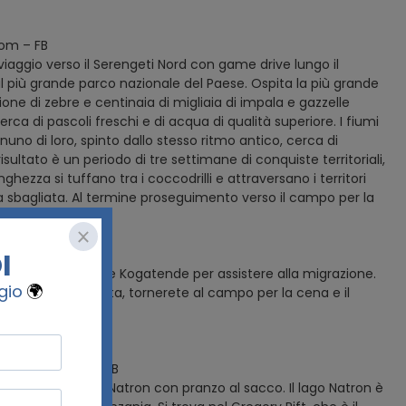
oom – FB
aggio verso il Serengeti Nord con game drive lungo il
 il più grande parco nazionale del Paese. Ospita la più grande
ione di zebre e centinaia di migliaia di impala e gazzelle
ca di pascoli freschi e di acqua di qualità superiore. I fiumi
nuno di loro, spinto dallo stesso ritmo antico, cerca di
l risultato è un periodo di tre settimane di conquiste territoriali,
zza si tuffano tra i coccodrilli e attraversano i territori
sa sbagliata. Al termine proseguimento verso il campo per la
per andare al fiume Kogatende per assistere alla migrazione.
Più tardi, in serata, tornerete al campo per la cena e il
 standard room – FB
condurrà al Lago Natron con pranzo al sacco. Il lago Natron è