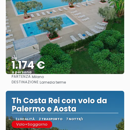
Da
1.174 €
a persona
PARTENZA:
Milano
Vedere
DESTINAZIONE:
Lamezia terme
Th Costa Rei con volo da
Palermo e Aosta
1 LOCALITÀ
2 TRASPORTO
7 NOTTE/I
Volo+Soggiorno