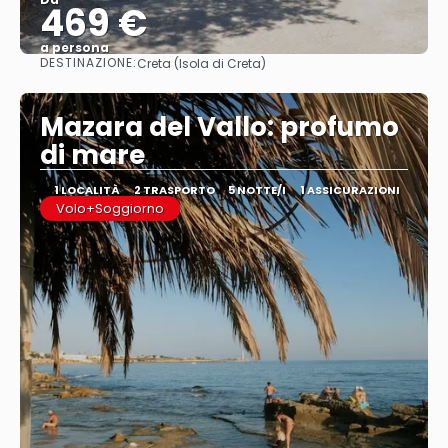
469 €
a persona
DESTINAZIONE:
Creta (Isola di Creta)
Vedere
Mazara del Vallo: profumo
di mare
1 LOCALITÀ
2 TRASPORTO
5 NOTTE/I
1 ASSICURAZIONI
Volo+Soggiorno