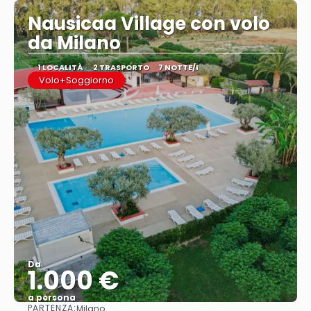
Nausicaa Village con volo
da Milano
1 LOCALITÀ
2 TRASPORTO
7 NOTTE/I
Volo+Soggiorno
Da
1.000 €
a persona
PARTENZA:
Milano