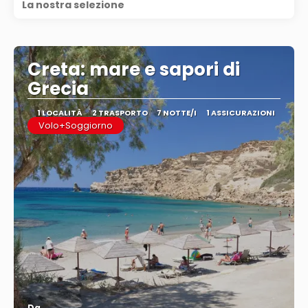
La nostra selezione
Creta: mare e sapori di
Grecia
1 LOCALITÀ
2 TRASPORTO
7 NOTTE/I
1 ASSICURAZIONI
Volo+Soggiorno
Da