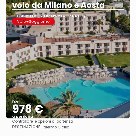
volo da Milano e Aosta
1 LOCALITÀ
2 TRASPORTO
7 NOTTE/I
Volo+Soggiorno
Da
978 €
a persona
Controllare le opzioni di partenza
Vedere
DESTINAZIONE:
Palermo, Sicilia