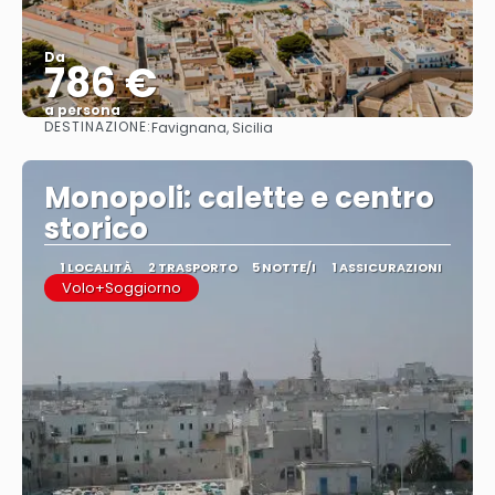
Da
786 €
a persona
DESTINAZIONE:
Favignana, Sicilia
Vedere
Monopoli: calette e centro
storico
1 LOCALITÀ
2 TRASPORTO
5 NOTTE/I
1 ASSICURAZIONI
Volo+Soggiorno