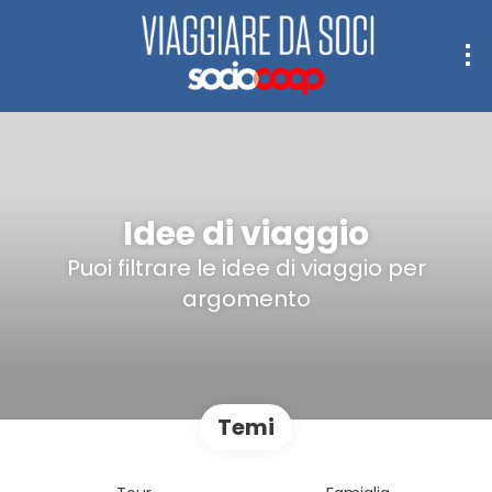
Idee di viaggio
Puoi filtrare le idee di viaggio per
argomento
Temi