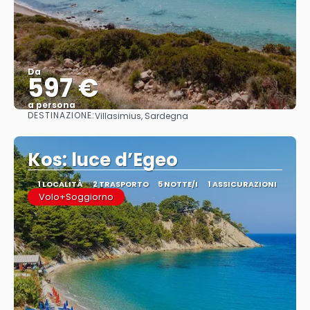
Da
597 €
a persona
DESTINAZIONE:
Villasimius, Sardegna
Vedere
Kos: luce d’Egeo
1 LOCALITÀ
2 TRASPORTO
5 NOTTE/I
1 ASSICURAZIONI
Volo+Soggiorno