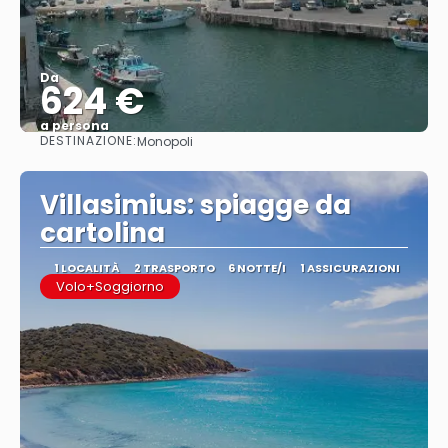
Da
624 €
a persona
DESTINAZIONE:
Monopoli
Vedere
Villasimius: spiagge da
cartolina
1 LOCALITÀ
2 TRASPORTO
6 NOTTE/I
1 ASSICURAZIONI
Volo+Soggiorno