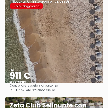
1 LOCALITÀ
2 TRASPORTO
7 NOTTE/I
Volo+Soggiorno
Da
911 €
a persona
Controllare le opzioni di partenza
Vedere
DESTINAZIONE:
Palermo, Sicilia
Zeta Club Selinunte con