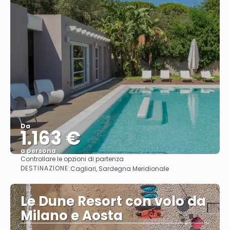
Da
1.163 €
a persona
Controllare le opzioni di partenza
Vedere
DESTINAZIONE:
Cagliari, Sardegna Meridionale
Le Dune Resort con volo da
Milano e Aosta