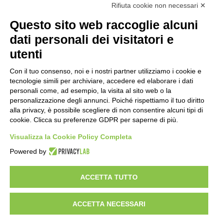
Rifiuta cookie non necessari ✕
PRIVACY & LEGAL
Questo sito web raccoglie alcuni
Privacy Policy
dati personali dei visitatori e
Modifica preferenze Cookie
utenti
Condizioni Generali
Con il tuo consenso, noi e i nostri partner utilizziamo i cookie e
tecnologie simili per archiviare, accedere ed elaborare i dati
CONTATTI
personali come, ad esempio, la visita al sito web o la
personalizzazione degli annunci. Poiché rispettiamo il tuo diritto
Scrivici
alla privacy, è possibile scegliere di non consentire alcuni tipi di
+39 02 39864867
cookie. Clicca su preferenze GDPR per saperne di più.
Visualizza la Cookie Policy Completa
© 2026
Gattinoni Travel Network s.rl. | P.I.
Powered by
02713750137 | Licenza n.21414 del 08.06.2006 | Polizza
RC n. 210328029 - UNIPOL SAI - Fondo Vacanze Felici
ACCETTA TUTTO
ACCETTA NECESSARI