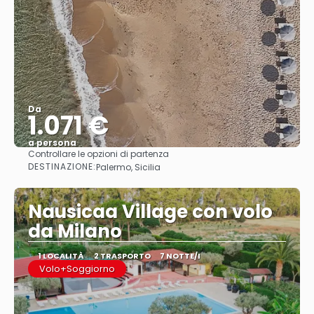
Da
1.071 €
a persona
Controllare le opzioni di partenza
Vedere
DESTINAZIONE:
Palermo, Sicilia
Nausicaa Village con volo
da Milano
1 LOCALITÀ
2 TRASPORTO
7 NOTTE/I
Volo+Soggiorno