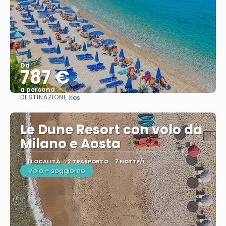
Da
787 €
a persona
DESTINAZIONE:
Kos
Vedere
Le Dune Resort con volo da
Milano e Aosta
1 LOCALITÀ
2 TRASPORTO
7 NOTTE/I
Volo + soggiorno