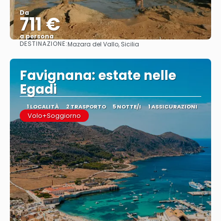
Da
711 €
a persona
DESTINAZIONE:
Mazara del Vallo, Sicilia
Vedere
Favignana: estate nelle
Egadi
1 LOCALITÀ
2 TRASPORTO
5 NOTTE/I
1 ASSICURAZIONI
Volo+Soggiorno